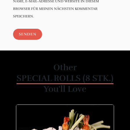
NAME, E-MAIL-ADRESSE UND WEBSITE IN DIESEM
BROWSER FÜR MEINEN NÄCHSTEN KOMMENTAR
SPEICHERN.
Other
SPECIAL ROLLS (8 STK.)
You'll Love