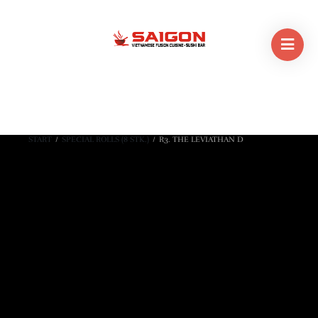
START
/
SPECIAL ROLLS (8 STK.)
/
R3. THE LEVIATHAN D