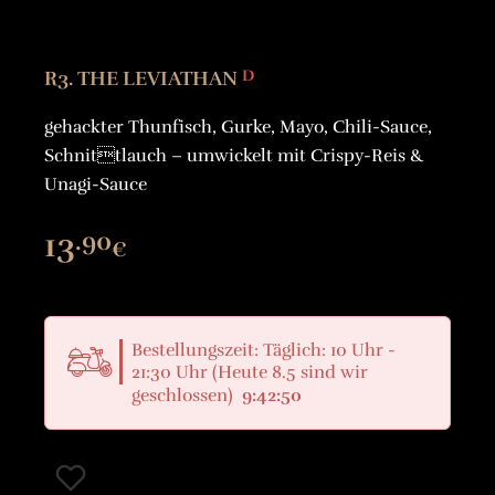
R3. THE LEVIATHAN
D
gehackter Thunfisch, Gurke, Mayo, Chili-Sauce,
Schnittlauch – umwickelt mit Crispy-Reis &
Unagi-Sauce
13
.90
€
Bestellungszeit: Täglich: 10 Uhr -
21:30 Uhr (Heute 8.5 sind wir
geschlossen)
9:42:50