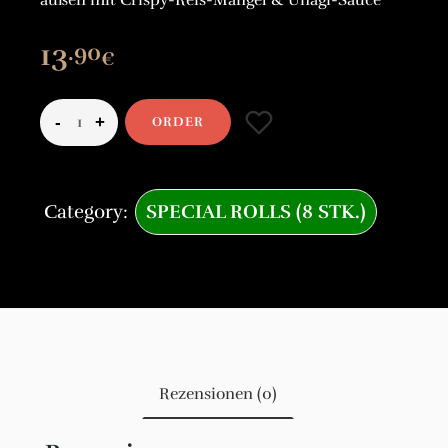
außen mit Crispy-Reis-Mangel & Unagi-Sauce
13
.90
€
ORDER
Category:
SPECIAL ROLLS (8 STK.)
Rezensionen (0)