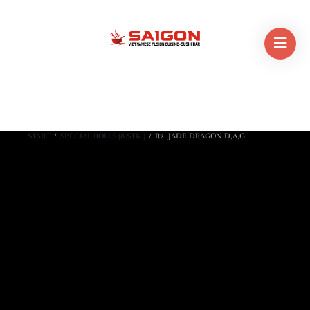
START
/
SPECIAL ROLLS (8 STK.)
/
R2. JADE DRAGON D,A,G