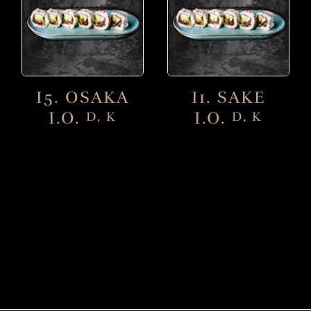
I5. OSAKA
I1. SAKE
I.O.
I.O.
D, K
D, K