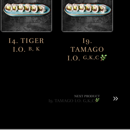
I4. TIGER
I9.
I.O.
TAMAGO
B, K
I.O.
G,K,C
NEXT PRODUCT
I9. TAMAGO I.O. G,K,C