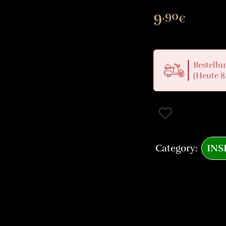
9
.90
€
Bestellun
(Heute 8
Category:
INS