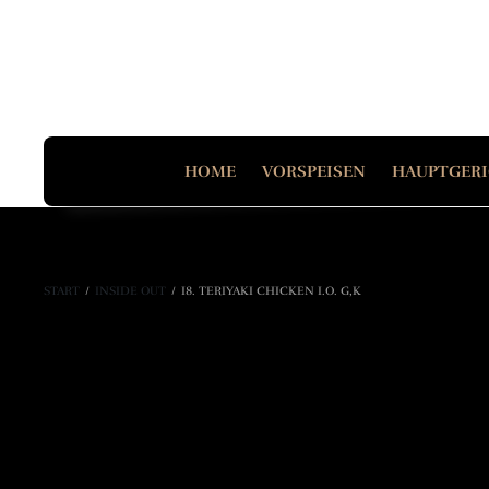
HOME
VORSPEISEN
HAUPTGER
START
/
INSIDE OUT
/
I8. TERIYAKI CHICKEN I.O. G,K