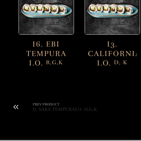
I6. EBI
I3.
TEMPURA
CALIFORNIA
I.O.
I.O.
B,G,K
D, K
PREV PRODUCT
I7. SAKE TEMPURAI.O. D,G,K