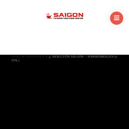
START
/
VORSPEISEN
/
5. NEM CUỐN SÀI GÒN – SOMMERROLLEN (2
STK.)