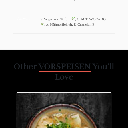
Auswahl
V. Vegan mit Tofu F
, O. MIT AVOCADO
, A. Hühnerfleisch, E. Garnelen B
Add to wishlist
Other
VORSPEISEN
You'll
Love