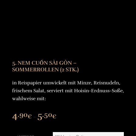
5. NEM CUỐN SÀI GÒN –
SOMMERROLLEN (2 STK.)
in Reispapier umwickelt mit Minze, Reisnudeln,
frischem Salat, serviert mit Hoisin-Erdnuss-Soße,
wahlweise mit:
4
5
.90
.50
Preisspanne:
€
€
–
4.90€
bis